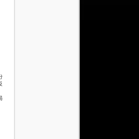
分
反
局