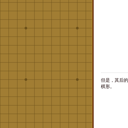
但是，其后
棋形。