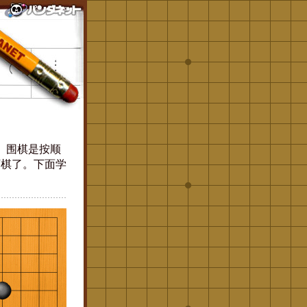
恼。围棋是按顺
下棋了。下面学