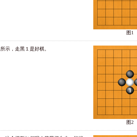
图1
２所示，走黑１是好棋。
图2