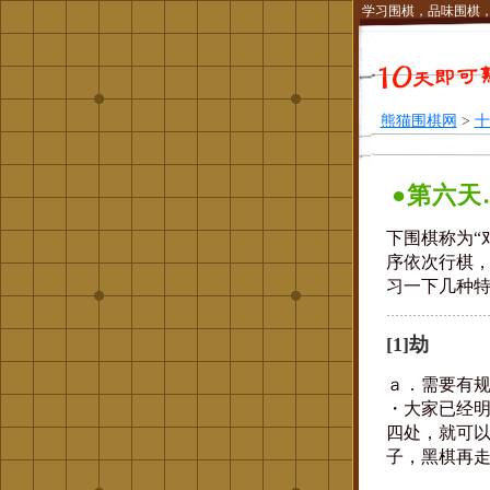
学习围棋，品味围棋
熊猫围棋网
>
十
●第六天
下围棋称为“
序依次行棋
习一下几种
[1]劫
ａ．需要有
・大家已经
四处，就可
子，黑棋再