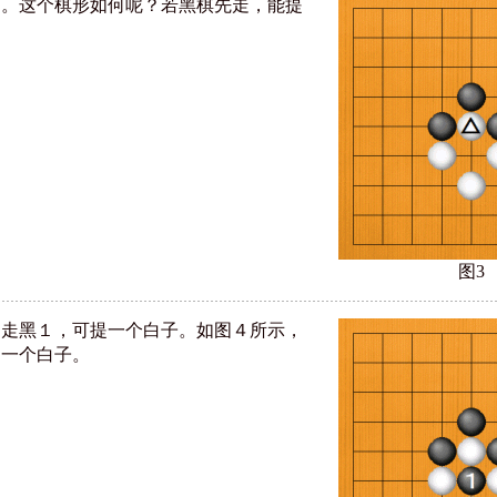
３。这个棋形如何呢？若黑棋先走，能提
？
图3
，走黑１，可提一个白子。如图４所示，
提一个白子。