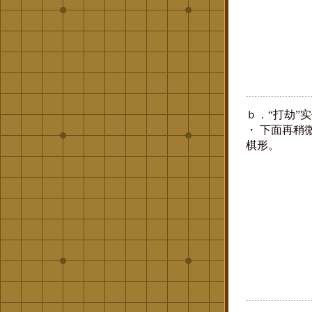
ｂ．“打劫”
・ 下面再稍
棋形。