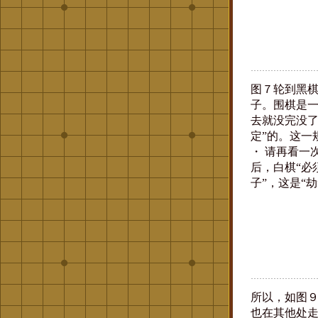
图７轮到黑
子。围棋是
去就没完没了
定”的。这一
・ 请再看一
后，白棋“必
子”，这是“
所以，如图
也在其他处