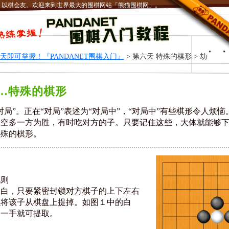
，以棋会友。欢迎来到世界最大的围棋网站「熊猫围棋网」。
天即可掌握！『PANDANET围棋入门』
> 第六天 特殊的棋形 > 劫
…特殊的棋形
对局”。正在“对局”表述为“对局中”，“对局中”有些棋形令人烦
，空多一方为胜，有时吃对方的子。只要记住这些，大体就能够
特殊的棋形。
规则
明白，只要紧密封锁对方棋子的上下左右
以将该子从棋盘上提掉。如图１中的白
走一手就可提取。