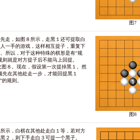
图7
棋先走，如图８所示，走黑１还可提取白
一人一手的游戏，这样相互提子，重复下
。所以，对于这种特殊的棋形是有“规
规则就是对方提子后不能马上回提。
次图８。现在，假设第一次提掉黑１。然
须先在其他处走一步，才能回提黑１
劫”的规则。
图8
９所示，白棋在其他处走白１等，若对方
走黑２，则下手走白３可提一个黑子。