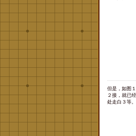
但是，如图
２接，就已经
处走白３等