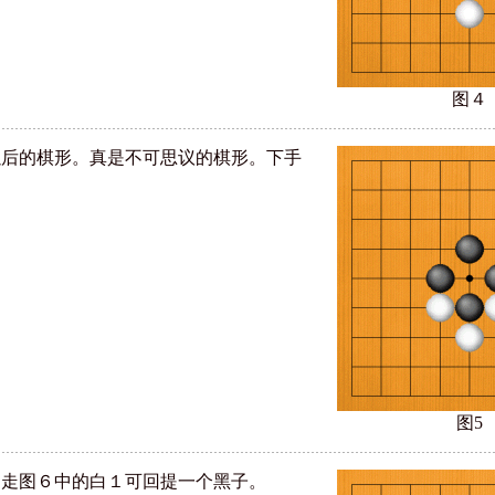
图４
以后的棋形。真是不可思议的棋形。下手
。
图5
，走图６中的白１可回提一个黑子。