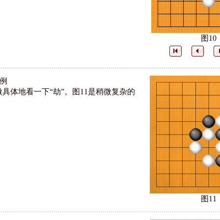
图10
实例
微具体地看一下“劫”。图11是稍微复杂的
图11