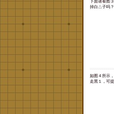
下面请看图
掉白△子吗
如图４所示
走黑１，可