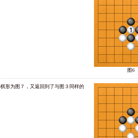
图6
的棋形为图７，又返回到了与图３同样的