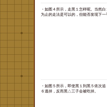
・如图４所示，走黑１怎样呢。当然白
为止的走法是可以的，但能否发现下一
・如图５所示，即使黑１到黑５依次追
６逃掉，反而黑△三子会被吃掉。