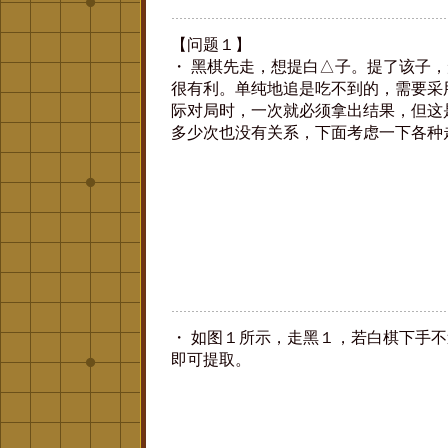
【问题１】
・ 黑棋先走，想提白△子。提了该子
很有利。单纯地追是吃不到的，需要采用
际对局时，一次就必须拿出结果，但这
多少次也没有关系，下面考虑一下各种
・ 如图１所示，走黑１，若白棋下手
即可提取。