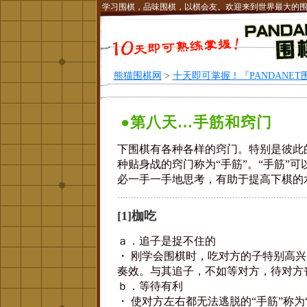
学习围棋，品味围棋，以棋会友。欢迎来到世界最大的
熊猫围棋网
>
十天即可掌握！『PANDANET
●第八天…手筋和窍门
下围棋有各种各样的窍门。特别是彼此
种贴身战的窍门称为“手筋”。“手筋”
必一手一手地思考，有助于提高下棋的
[1]枷吃
ａ．追子是捉不住的
・ 刚学会围棋时，吃对方的子特别高
奏效。与其追子，不如等对方，待对方
ｂ．等待有利
・ 使对方左右都无法逃脱的“手筋”称