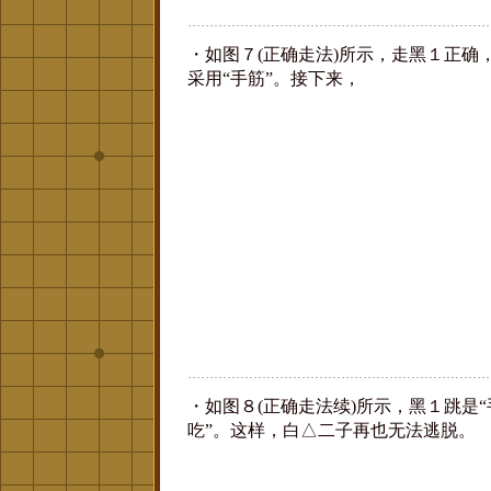
・如图７(正确走法)所示，走黑１正确
采用“手筋”。接下来，
・如图８(正确走法续)所示，黑１跳是“
吃”。这样，白△二子再也无法逃脱。