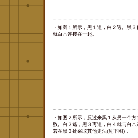
・如图１所示，黑１追，白２逃。黑３
就白△连接在一起。
・如图２所示，反过来黑１从另一个方
败。白２逃，黑３再追，白４就与白△
若在黑３处采取其他走法(见下图)，