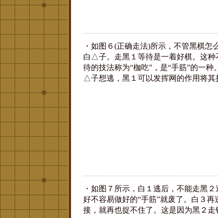
・如图６(正确走法)所示，不管黑棋怎
白△子。走黑１等待是一着好棋。这种
待的技法称为“枷吃”，是“手筋”的一
△子想逃，黑１可以发挥网的作用将其
・如图７所示，白１逃后，不能走黑２
好不容易做好的“手筋”就废了。白３再
接，就再也捉不住了。这是因为黑２走