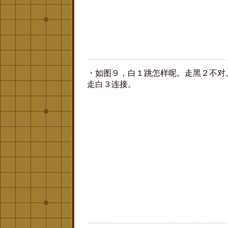
・如图９，白１跳怎样呢。走黑２不对
走白３连接。