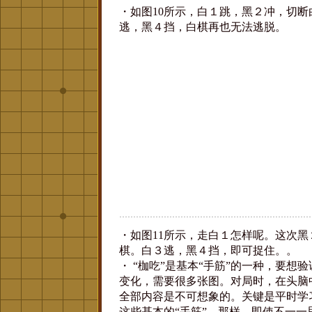
・如图10所示，白１跳，黑２冲，切断
逃，黑４挡，白棋再也无法逃脱。
・如图11所示，走白１怎样呢。这次黑
棋。白３逃，黑４挡，即可捉住。。
・ “枷吃”是基本“手筋”的一种，要想
变化，需要很多张图。对局时，在头脑
全部内容是不可想象的。关键是平时学
这些基本的“手筋”。那样，即使不一一