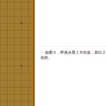
・ 如图５，即使从黑１方向追，若白
住的。