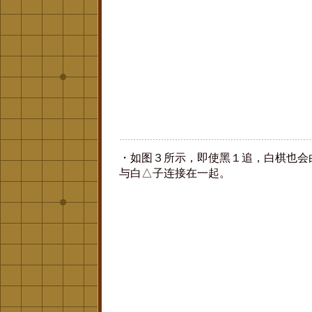
・如图３所示，即使黑１追，白棋也会
与白△子连接在一起。