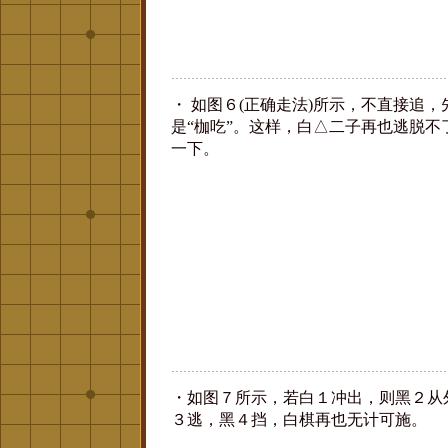
・ 如图６(正确走法)所示，不直接追
是“枷吃”。这样，白△二子再也逃脱不
一下。
・如图７所示，若白１冲出，则黑２从
３逃，黑４挡，白棋再也无计可施。