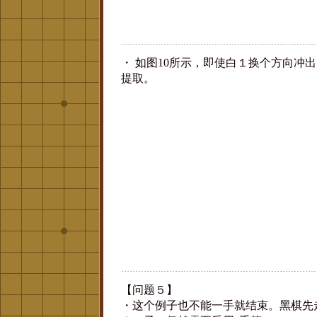
・ 如图10所示，即使白１换个方向冲
提取。
【问题５】
・这个例子也不能一手就结束。黑棋先