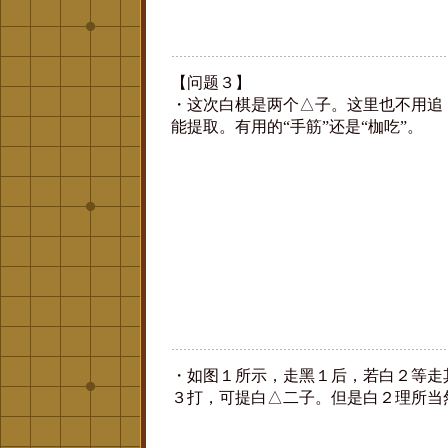
【问题３】
・这次白棋是两个△子。这里也不用追
能提取。有用的“手筋”还是“枷吃”。
・如图１所示，走黑１后，若白２等走
３打，可提白△二子。但是白２理所当