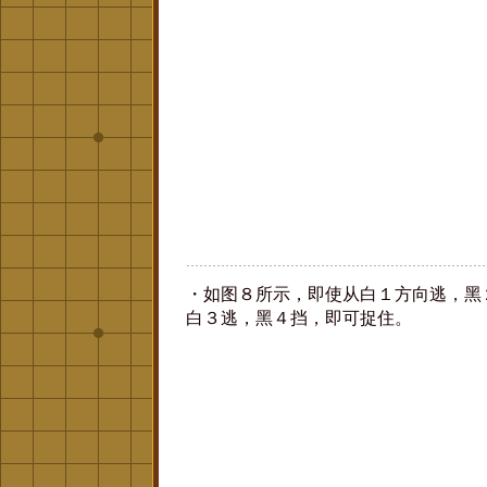
・如图８所示，即使从白１方向逃，黑
白３逃，黑４挡，即可捉住。