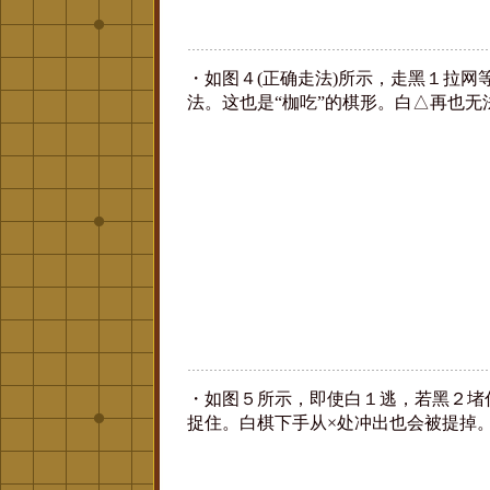
・如图４(正确走法)所示，走黑１拉网
法。这也是“枷吃”的棋形。白△再也无
・如图５所示，即使白１逃，若黑２堵
捉住。白棋下手从×处冲出也会被提掉