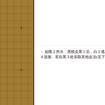
・ 如图２所示，黑棋走黑１后，白２
４连接。若在黑３处采取其他走法(见下