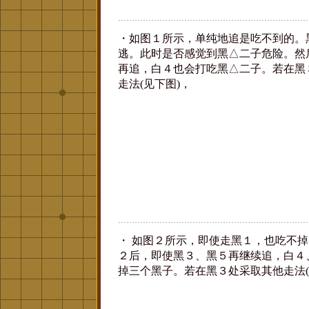
・如图１所示，单纯地追是吃不到的。
逃。此时是否感觉到黑△二子危险。然
再追，白４也会打吃黑△二子。若在黑
走法(见下图)，
・ 如图２所示，即使走黑１，也吃不
２后，即使黑３、黑５再继续追，白４
掉三个黑子。若在黑３处采取其他走法(