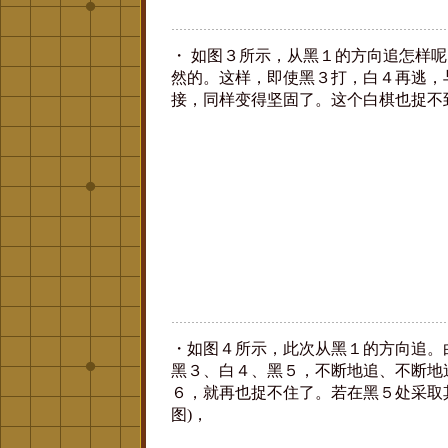
・ 如图３所示，从黑１的方向追怎样
然的。这样，即使黑３打，白４再逃，
接，同样变得坚固了。这个白棋也捉不
・如图４所示，此次从黑１的方向追。
黑３、白４、黑５，不断地追、不断地
６，就再也捉不住了。若在黑５处采取
图)，