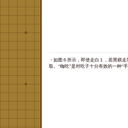
・如图６所示，即使走白１，若黑棋走
取。“枷吃”是对吃子十分有效的一种“手