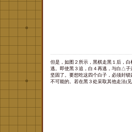
但是，如图２所示，黑棋走黑１后，白
逃。即使黑３追，白４再逃，与白△子
坚固了。要想吃这四个白子，必须封锁
不可能的。若在黑３处采取其他走法(见