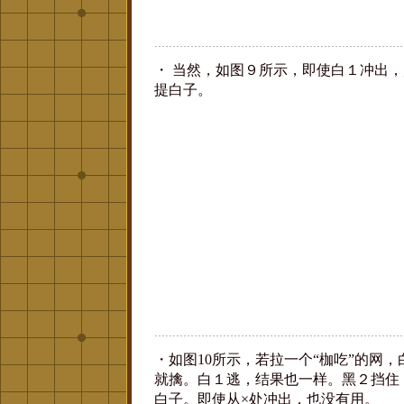
・ 当然，如图９所示，即使白１冲出
提白子。
・如图10所示，若拉一个“枷吃”的网
就擒。白１逃，结果也一样。黑２挡住
白子。即使从×处冲出，也没有用。