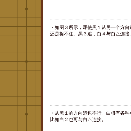
・如图３所示，即使黑１从另一个方向
还是捉不住。黑３追，白４与白△连接
・从黑１的方向追也不行。白棋有各种
比如白２也可与白△连接。