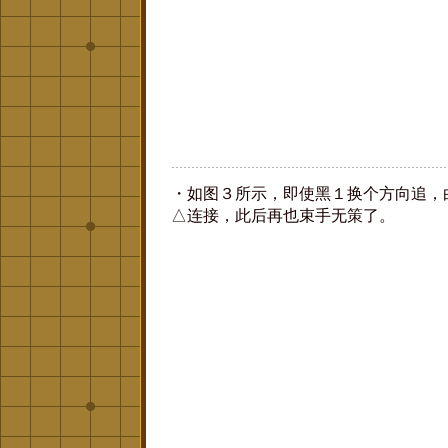
・如图３所示，即使黑１换个方向追，
△连接，此后再也束手无策了。