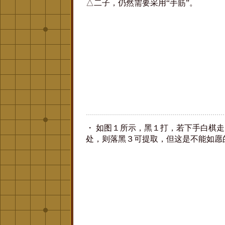
△二子，仍然需要采用“手筋”。
・ 如图１所示，黑１打，若下手白棋
处，则落黑３可提取，但这是不能如愿