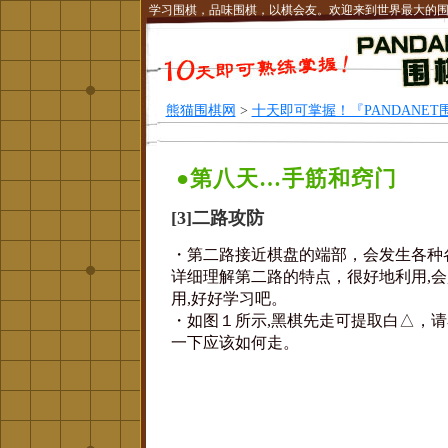
学习围棋，品味围棋，以棋会友。欢迎来到世界最大的
熊猫围棋网
>
十天即可掌握！『PANDANET
●第八天…手筋和窍门
[3]二路攻防
・第二路接近棋盘的端部，会发生各种
详细理解第二路的特点，很好地利用,
用,好好学习吧。
・如图１所示,黑棋先走可提取白△，
一下应该如何走。