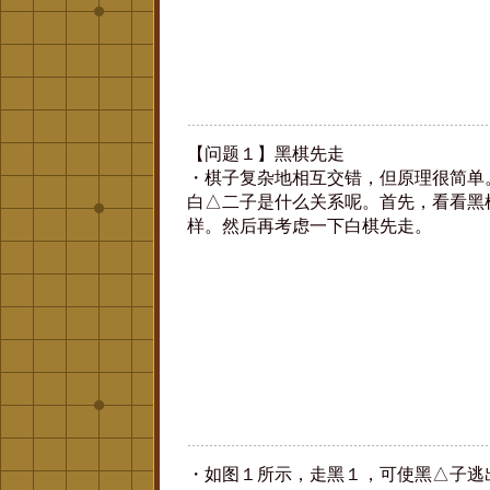
【问题１】黑棋先走
・棋子复杂地相互交错，但原理很简单
白△二子是什么关系呢。首先，看看黑
样。然后再考虑一下白棋先走。
・如图１所示，走黑１，可使黑△子逃