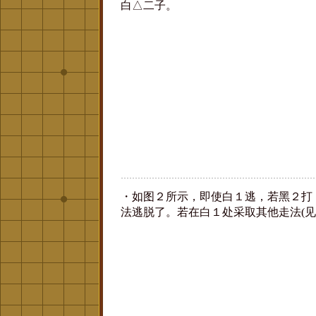
白△二子。
・如图２所示，即使白１逃，若黑２打
法逃脱了。若在白１处采取其他走法(见