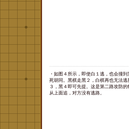
・如图４所示，即使白１逃，也会撞到
死胡同。黑棋走黑２，白棋再也无法逃
３，黑４即可先提。这是第二路攻防的
从上面追，对方没有逃路。