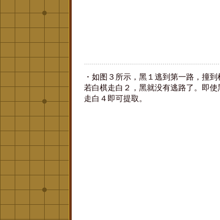
・如图３所示，黑１逃到第一路，撞到
若白棋走白２，黑就没有逃路了。即使
走白４即可提取。