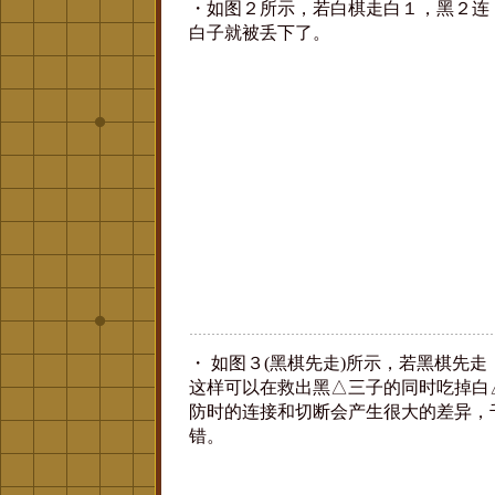
・如图２所示，若白棋走白１，黑２连
白子就被丢下了。
・ 如图３(黑棋先走)所示，若黑棋先
这样可以在救出黑△三子的同时吃掉白
防时的连接和切断会产生很大的差异，
错。