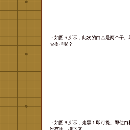
・如图５所示，此次的白△是两个子。
否提掉呢？
・如图６所示，走黑１即可提。即使白
没有用。接下来，