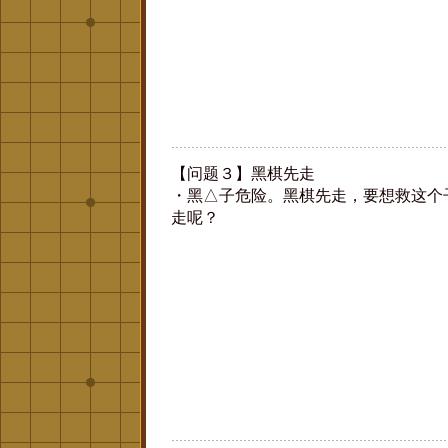
【问题３】黑棋先走
・黑△子危险。黑棋先走，要想救这个
走呢？