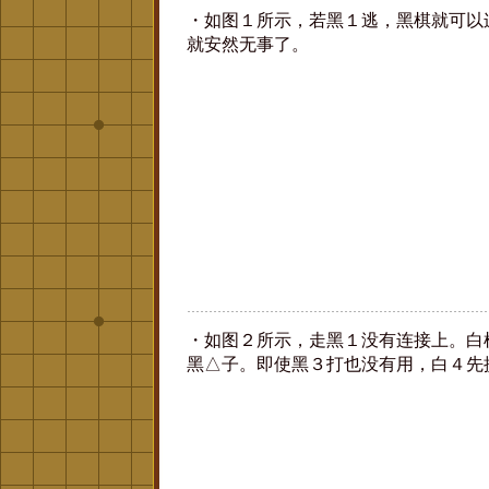
・如图１所示，若黑１逃，黑棋就可以
就安然无事了。
・如图２所示，走黑１没有连接上。白
黑△子。即使黑３打也没有用，白４先