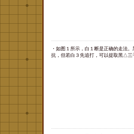
・如图１所示，白１断是正确的走法。
抗，但若白３先追打，可以提取黑△三