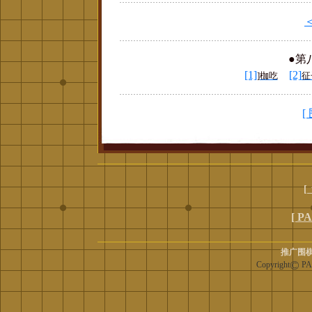
●第
[1]
[2]
]枷吃
征
[
[
[ P
推广围棋
©
Copyright
PAN